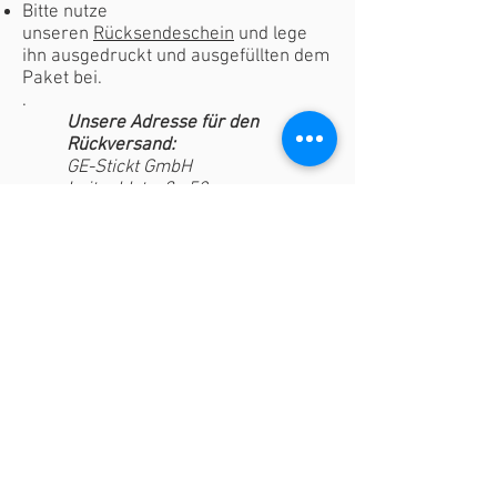
Bitte nutze
unseren
Rücksendeschein
und lege
ihn ausgedruckt und ausgefüllten dem
Paket bei.
.
Unsere Adresse für den
Rückversand:
GE-Stickt GmbH
Luitpoldstraße 52
45881 Gelsenkirchen
Die Erstattung erfolgt auf die bei der
Bestellung verwendete Zahlungsart.
Wenn Du einen Artikel in einer
anderen Größe möchtest, bestelle
diesen bitte extra.
ein direkter Umtausch ist leider nicht
möglich
Muster-Widerrufsformular