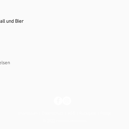
all und Bier
elsen
Impressum |
Datenschutz |
AGB
|
Rückgabe
|
Pflege
© 2022 content-meisterei