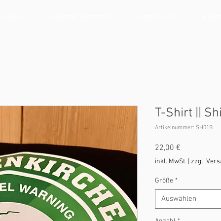
CHBAR
UNSERE ARBEITEN
ÜBER UNS
KONT
T-Shirt || Sh
Artikelnummer: SH01B
Preis
22,00 €
inkl. MwSt.
|
zzgl. Ver
Größe
*
Auswählen