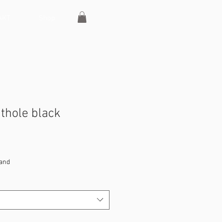
AKT
Shop
ithole black
sand