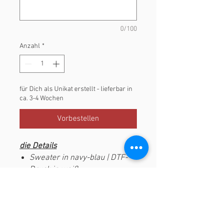
0/100
Anzahl
*
für Dich als Unikat erstellt - lieferbar in
ca. 3-4 Wochen
Vorbestellen
die Details
Sweater in navy-blau | DTF-
Druck in weiß
klassisches Sweatshirt mit
Kragen, Ärmelbündchen und
Rippstrick-Bund
50% Baumwolle 50%