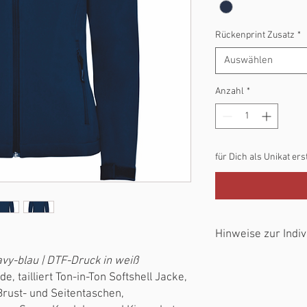
Rückenprint Zusatz
*
Auswählen
Anzahl
*
für Dich als Unikat ers
Hinweise zur Indiv
avy-blau | DTF-Druck in weiß
möchtest Du Deine
haben, so schreib di
 tailliert Ton-in-Ton Softshell Jacke,
lässt Du das Individ
 Brust- und Seitentaschen,
Produkt ohne Name