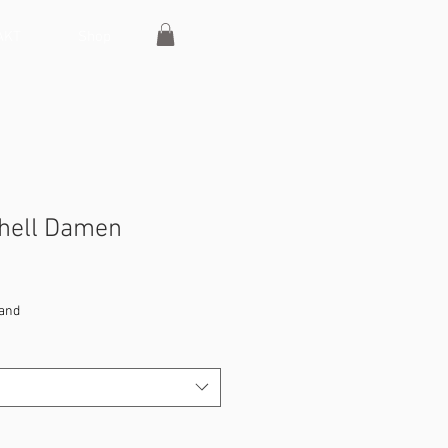
AKT
Shop
shell Damen
sand