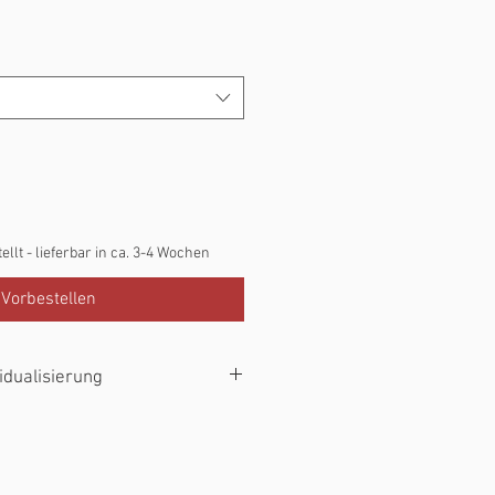
tellt - lieferbar in ca. 3-4 Wochen
Vorbestellen
idualisierung
n bzw. einen Namen auf dem Produkt
esen bitte oben in das Individualfeld.
ualfeld leer, erstellen wir Dir das
nsplot.