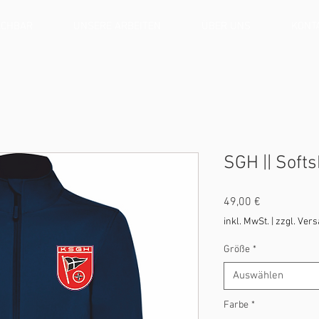
CHBAR
UNSERE ARBEITEN
ÜBER UNS
KONT
SGH || Soft
Preis
49,00 €
inkl. MwSt.
|
zzgl. Ver
Größe
*
Auswählen
Farbe
*