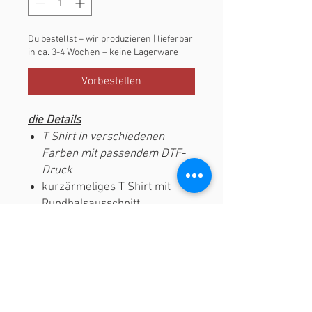
Du bestellst – wir produzieren | lieferbar
in ca. 3-4 Wochen – keine Lagerware
Vorbestellen
die Details
T-Shirt in verschiedenen
Farben mit passendem DTF-
Druck
kurzärmeliges T-Shirt mit
Rundhalsausschnitt
100% Baumwolle | Single
Jersey | 165 gsm
enger Schnitt (slim)
veredelt in Gelsen
FOTL | 288N
Wasch-&Pflegehinweise